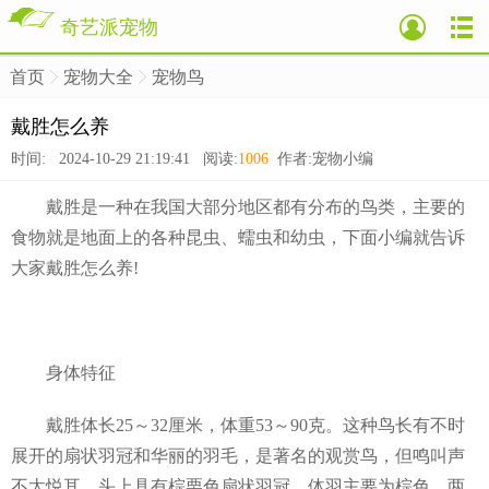
奇艺派宠物
首页
宠物大全
宠物鸟
>
>
>
戴胜怎么养
时间: 2024-10-29 21:19:41 阅读:
1006
作者:宠物小编
戴胜是一种在我国大部分地区都有分布的鸟类，主要的
食物就是地面上的各种昆虫、蠕虫和幼虫，下面小编就告诉
大家戴胜怎么养!
身体特征
戴胜体长25～32厘米，体重53～90克。这种鸟长有不时
展开的扇状羽冠和华丽的羽毛，是著名的观赏鸟，但鸣叫声
不太悦耳。头上具有棕栗色扇状羽冠，体羽主要为棕色，两