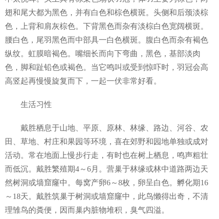
翅和尾大都为黑色，并有白色和棕色横斑。头侧和后颈淡棕
色，上背和肩灰棕色。下背黑色而杂有淡棕白色宽阔横斑。
腰白色，尾羽黑色而中部具一白色横斑。腹白色而杂有褐色
纵纹。虹膜暗褐色。嘴细长而向下弯曲，黑色，基部淡肉
色，脚和趾铅色或褐色。当它鸣叫或受到惊吓时，羽冠会高
高竖起再慢慢旋复而下，一起一伏非常好看。
生活习性
戴胜栖息于山地、平原、原林、林缘、路边、河谷、农
田、草地、村庄和果园等环境，喜在郊野和园地单独或成对
活动。常在地面上慢步行走，有时也在树上栖息，鸣声粗壮
而低沉。戴胜繁殖期4～6月。营巢于林缘或林中道路两边天
然树洞或墙窟窿中。每窝产卵6～8枚，卵呈白色。孵化期16
～18天。戴胜筑巢于树洞或墙窟窿中，此鸟懒得出奇，不清
理雏鸟的粪便，因而巢内脏物堆积，臭气四溢。