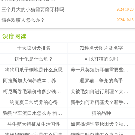
三个月大的小猫需要磨牙棒吗
2024-10-20
猫喜欢咬人怎么办？
2024-10-16
深度阅读
十大聪明犬排名
72种名犬图片及名字
饼干龟是什么龟？
可以打猫的头吗
狗狗用爪子刨地是什么意思
养一只英短折耳猫需要些什么
阿拉斯加犬饲养成本，养阿拉斯加犬一个月要多少钱？
暹罗猫—争宠的高手
柯尼斯卷毛猫价格多少钱？柯尼斯卷毛猫的介绍
犬被毛如何进行刷理？犬被毛刷理方法！
约克夏日常饲养的心得
新手如何养柯基犬？新手养柯基的四大要点
狗狗坐车流口水怎么办 狗狗晕车会流口水
猫的品种
斗牛獒犬特征及生活习性
如何挑选饲养秋田犬？秋田犬有什么优缺点
狗妈妈咬狗宝宝是怎么回事
猫咪口吐白沫怎么办？记住这3招能救猫一命