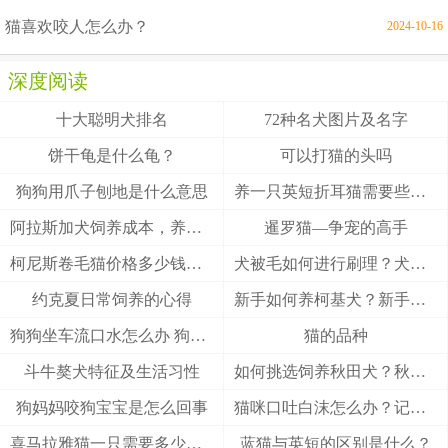
猫喜欢咬人怎么办？
2024-10-16
深度阅读
十大聪明犬排名
72种名犬图片及名字
饼干龟是什么龟？
可以打猫的头吗
狗狗用爪子刨地是什么意思
养一只英短折耳猫需要些什么
阿拉斯加犬饲养成本，养阿拉斯加犬一个月要多少钱？
暹罗猫—争宠的高手
柯尼斯卷毛猫价格多少钱？柯尼斯卷毛猫的介绍
犬被毛如何进行刷理？犬被毛刷理方法！
约克夏日常饲养的心得
新手如何养柯基犬？新手养柯基的四大要点
狗狗坐车流口水怎么办 狗狗晕车会流口水
猫的品种
斗牛獒犬特征及生活习性
如何挑选饲养秋田犬？秋田犬有什么优缺点
狗妈妈咬狗宝宝是怎么回事
猫咪口吐白沫怎么办？记住这3招能救猫一命
喜马拉雅猫一只需要多少钱？
蓝猫与英短的区别是什么？