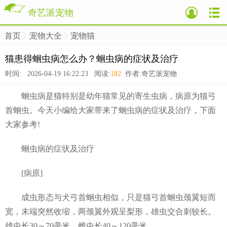
奇艺派宠物
首页
宠物大全
宠物猫
>
>
>
猫患得蛔虫病怎么办？蛔虫病的症状及治疗
时间: 2026-04-19 16:22:23 阅读:
182
作者:奇艺派宠物
蛔虫病是猫特别是幼年猫常见的寄生虫病，病原为猫弓
首蛔虫。今天小编给大家带来了蛔虫病的症状及治疗，下面
大家参考!
蛔虫病的症状及治疗
[病原]
成虫形态与犬弓首蛔虫相似，只是猫弓首蛔虫颈翼短而
宽，末端突然收缩，两颈翼外观呈梨形，雄虫交合刺较长。
雄虫长30～70毫米，雌虫长40～120毫米。