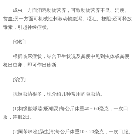
成虫一方面消耗动物营养，可致动物营养不良、消瘦、
贫血;另一方面可机械性刺激动物腹泻、呕吐、梗阻;还可释放
毒素，引起神经症状。
[诊断]
根据临床症状，结合卫生状况及粪便中见到虫体或粪便
检出虫卵，即可作出诊断。
[治疗]
抗蛔虫药很多，现介绍几种常用的驱虫药。
(1)构缘酸哌嗪(驱蛔灵)每公斤体重40～60毫克，一次口
服，连服2日。
(2)阿苯咪唑(肠虫清)每公斤体重10～20毫克，一次口服。