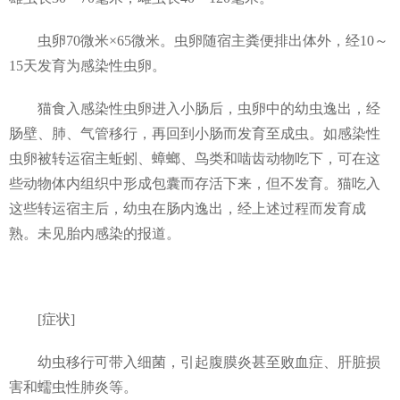
虫卵70微米×65微米。虫卵随宿主粪便排出体外，经10～
15天发育为感染性虫卵。
猫食入感染性虫卵进入小肠后，虫卵中的幼虫逸出，经
肠壁、肺、气管移行，再回到小肠而发育至成虫。如感染性
虫卵被转运宿主蚯蚓、蟑螂、鸟类和啮齿动物吃下，可在这
些动物体内组织中形成包囊而存活下来，但不发育。猫吃入
这些转运宿主后，幼虫在肠内逸出，经上述过程而发育成
熟。未见胎内感染的报道。
[症状]
幼虫移行可带入细菌，引起腹膜炎甚至败血症、肝脏损
害和蠕虫性肺炎等。