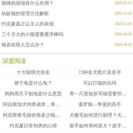
猫咪的胡须有什么作用？
2025-01-23
幼龄猫的管理方法解析
2024-12-18
约克夏真正认主人的表现
2024-11-16
三个月大的小猫需要磨牙棒吗
2024-10-20
猫喜欢咬人怎么办？
2024-10-16
深度阅读
十大聪明犬排名
72种名犬图片及名字
饼干龟是什么龟？
可以打猫的头吗
狗狗用爪子刨地是什么意思
养一只英短折耳猫需要些什么
阿拉斯加犬饲养成本，养阿拉斯加犬一个月要多少钱？
暹罗猫—争宠的高手
柯尼斯卷毛猫价格多少钱？柯尼斯卷毛猫的介绍
犬被毛如何进行刷理？犬被毛刷理方法！
约克夏日常饲养的心得
新手如何养柯基犬？新手养柯基的四大要点