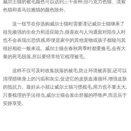
威尔土猫的被毛颜色可以达到三十余种,但巧克力色猫、淡紫
色猫和喜马拉雅猫的颜色除外。
这一纽节在你选购威尔士猫时需要谨记威尔士猫继承了
祖先顽强的生命力和适应能力,很喜欢与人沟通面对陌生人时
也不会表现出恐惧感,即便是家中的其他宠物或孩子都能与其
很好相处一般来说。威尔士猫在春秋两季时都要换毛,会有大
量的死毛脱落,所以要经常给它梳理被毛。
这样不仅可及时收集脱落的被毛,防止环境被弄脏,还可以
清理猎咪身上的污垢和灰尘,促进它的皮肤血液循环,增强皮肤
的抵抗力。最好从小就让威尔土猫习惯梳毛,用力也不要太大,
只要梳理的手法得当,威尔士猫会发出舒服的呼噜声,而且乐于
安静享受。