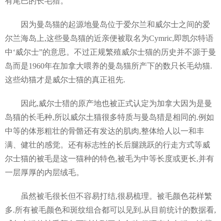
有尾巴的长毛猎。
因为曼岛猫的起源地曼岛位于爱尔兰和威尔士之间的爱
尔兰海岛上,这些曼岛猫的近亲便被取名为Cymric,即凯尔特语
中‘威尔士”的意思。不过正规繁殖威尔士猫的历史并不源于曼
岛而是1960年在加拿大喂养的曼岛猫所产下的数只长毛幼猫.
这些幼猫才是威尔士猫的真正祖先.
因此,威尔士猎的原产地也被正式认定为加拿大因为是曼
岛猫的长毛种,所以威尔土猫很多特质与曼岛猎是相同的.例如
中等的体形粗壮的骨骼还有发达的肌肉,整体给人以一和丰
满、健壮的感觉。还有标志性的长后腿跳跃的行走方式等威
尔士猫的被毛是这一猫种的特色,被毛为中等长度或更长,并有
一层厚厚的内层绒毛。
虽然被毛很长但不容易打结,很易梳理。被毛颜色花样繁
多.所有被毛颜色和斑纹组合都可以见到,从目前统计的数据看,