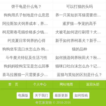
饼干龟是什么龟？
可以打猫的头吗
狗狗用爪子刨地是什么意思
养一只英短折耳猫需要些什么
阿拉斯加犬饲养成本，养阿拉斯加犬一个月要多少钱？
暹罗猫—争宠的高手
柯尼斯卷毛猫价格多少钱？柯尼斯卷毛猫的介绍
犬被毛如何进行刷理？犬被毛刷理方法！
约克夏日常饲养的心得
新手如何养柯基犬？新手养柯基的四大要点
狗狗坐车流口水怎么办 狗狗晕车会流口水
猫的品种
斗牛獒犬特征及生活习性
如何挑选饲养秋田犬？秋田犬有什么优缺点
狗妈妈咬狗宝宝是怎么回事
猫咪口吐白沫怎么办？记住这3招能救猫一命
喜马拉雅猫一只需要多少钱？
蓝猫与英短的区别是什么？
首 页
个人中心
网站地图
返回头部
电脑版
关于我们
最新更新
如何投稿
奇艺派宠物 © 2010-2016