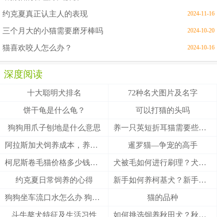
约克夏真正认主人的表现
2024-11-16
三个月大的小猫需要磨牙棒吗
2024-10-20
猫喜欢咬人怎么办？
2024-10-16
深度阅读
十大聪明犬排名
72种名犬图片及名字
饼干龟是什么龟？
可以打猫的头吗
狗狗用爪子刨地是什么意思
养一只英短折耳猫需要些什么
阿拉斯加犬饲养成本，养阿拉斯加犬一个月要多少钱？
暹罗猫—争宠的高手
柯尼斯卷毛猫价格多少钱？柯尼斯卷毛猫的介绍
犬被毛如何进行刷理？犬被毛刷理方法！
约克夏日常饲养的心得
新手如何养柯基犬？新手养柯基的四大要点
狗狗坐车流口水怎么办 狗狗晕车会流口水
猫的品种
斗牛獒犬特征及生活习性
如何挑选饲养秋田犬？秋田犬有什么优缺点