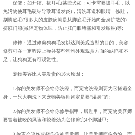
保健：如开结、拔耳毛(某些犬如：可卡需要拔耳毛，以
免污物使耳毛硬结导致耳道发炎)，清洗耳道和眼睛，修趾，
剔脚底毛(很多犬的皮肤病就是从脚底毛开始向全身扩散的)，
挤肛门腺(减轻宠物体味，防止肛门腺堵塞和引发脓肿)等;
修饰：通过修剪狗狗毛发以达到美观造型的目的，美容
修剪可在一定程度上弥补某些狗狗外观观赏方面的缺陷和不
足，让狗狗更有可观赏性。
宠物美容比人美发贵的16大原因：
1.你的美发师不会给你洗澡，而宠物洗澡则要为它搓遍全
身，一只大狗洗下来宠物美容师肯定是要“湿身”的;
2.你的美发师不会给你修手指甲，脚趾甲，而宠物美容师
要冒着被咬的风险和较着劲为它修剪完4个脚趾甲;
3.你不会咬伤或挠伤你的美发师，让美发师面临危险，而