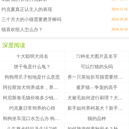
约克夏真正认主人的表现
2024-11-16
三个月大的小猫需要磨牙棒吗
2024-10-20
猫喜欢咬人怎么办？
2024-10-16
深度阅读
十大聪明犬排名
72种名犬图片及名字
饼干龟是什么龟？
可以打猫的头吗
狗狗用爪子刨地是什么意思
养一只英短折耳猫需要些什么
阿拉斯加犬饲养成本，养阿拉斯加犬一个月要多少钱？
暹罗猫—争宠的高手
柯尼斯卷毛猫价格多少钱？柯尼斯卷毛猫的介绍
犬被毛如何进行刷理？犬被毛刷理方法！
约克夏日常饲养的心得
新手如何养柯基犬？新手养柯基的四大要点
狗狗坐车流口水怎么办 狗狗晕车会流口水
猫的品种
斗牛獒犬特征及生活习性
如何挑选饲养秋田犬？秋田犬有什么优缺点