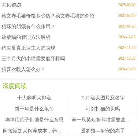
玄凤鹦鹉
2025-08-03
德文卷毛猫价格多少钱？德文卷毛猫的介绍
2025-06-10
猫咪的胡须有什么作用？
2025-01-23
幼龄猫的管理方法解析
2024-12-18
约克夏真正认主人的表现
2024-11-16
三个月大的小猫需要磨牙棒吗
2024-10-20
猫喜欢咬人怎么办？
2024-10-16
深度阅读
十大聪明犬排名
72种名犬图片及名字
饼干龟是什么龟？
可以打猫的头吗
狗狗用爪子刨地是什么意思
养一只英短折耳猫需要些什么
阿拉斯加犬饲养成本，养阿拉斯加犬一个月要多少钱？
暹罗猫—争宠的高手