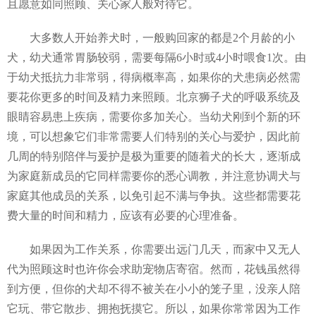
且愿意如同照顾、关心家人般对待它。
大多数人开始养犬时，一般购回家的都是2个月龄的小
犬，幼犬通常胃肠较弱，需要每隔6小时或4小时喂食1次。由
于幼犬抵抗力非常弱，得病概率高，如果你的犬患病必然需
要花你更多的时间及精力来照顾。北京狮子犬的呼吸系统及
眼睛容易患上疾病，需要你多加关心。当幼犬刚到个新的环
境，可以想象它们非常需要人们特别的关心与爱护，因此前
几周的特别陪伴与爰护是极为重要的随着犬的长大，逐渐成
为家庭新成员的它同样需要你的悉心调教，并注意协调犬与
家庭其他成员的关系，以免引起不满与争执。这些都需要花
费大量的时间和精力，应该有必要的心理准备。
如果因为工作关系，你需要出远门几天，而家中又无人
代为照顾这时也许你会求助宠物店寄宿。然而，花钱虽然得
到方便，但你的犬却不得不被关在小小的笼子里，没亲人陪
它玩、带它散步、拥抱抚摸它。所以，如果你常常因为工作