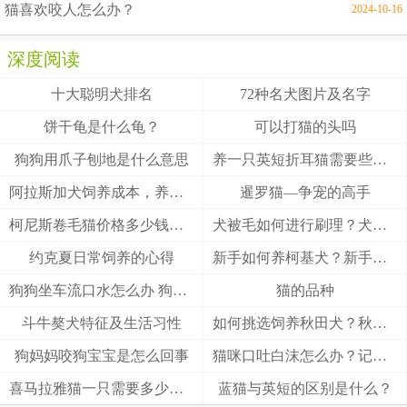
猫喜欢咬人怎么办？
2024-10-16
深度阅读
十大聪明犬排名
72种名犬图片及名字
饼干龟是什么龟？
可以打猫的头吗
狗狗用爪子刨地是什么意思
养一只英短折耳猫需要些什么
阿拉斯加犬饲养成本，养阿拉斯加犬一个月要多少钱？
暹罗猫—争宠的高手
柯尼斯卷毛猫价格多少钱？柯尼斯卷毛猫的介绍
犬被毛如何进行刷理？犬被毛刷理方法！
约克夏日常饲养的心得
新手如何养柯基犬？新手养柯基的四大要点
狗狗坐车流口水怎么办 狗狗晕车会流口水
猫的品种
斗牛獒犬特征及生活习性
如何挑选饲养秋田犬？秋田犬有什么优缺点
狗妈妈咬狗宝宝是怎么回事
猫咪口吐白沫怎么办？记住这3招能救猫一命
喜马拉雅猫一只需要多少钱？
蓝猫与英短的区别是什么？