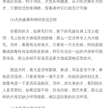
养成分全面，利于消化，犬也长得健康。从小吃犬粮长大的
犬，只要经过拒食调教，投毒者对它们就无计可施
(3)犬的健康和神经状况怎样
你看到的犬，如果毛打结，换下的毛披在身上没人梳
理，毛上粘有大便或其他脏物，那么一定没有专人为犬梳
毛。另外，看看有没有病犬。只要有一只犬生病，特别是细
菌或病毒性传染病和皮肤病，和它生活在一起的犬很有可能
受传染，那么你就不应该买这家犬场或宠物店里的犬。
挑选犬时，看犬是否有眼屎、鼻涕，耳朵是否干净，鼻
镜是否湿润，只要发现有一项不正常，你就应该特别注意，
慎重考虑一下是否应该购买。另外，牵出来的犬，看到陌生
人是否害怕，如果迟疑不前，目光闪烁，尾巴夹紧，那么这
样的犬肯定缺少环境锻炼，难以适应新的生活环境。