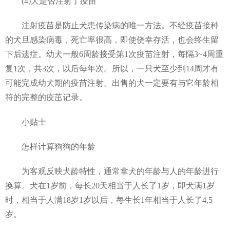
(4)犬是否注射了疫苗
注射疫苗是防止犬患传染病的唯一方法。不经疫苗接种
的犬旦感染病毒，死亡率很高，即使侥幸存活，也会终生留
下后遗症。幼犬一般6周龄接受第1次疫苗注射，每隔3~4周重
复1次，共3次，以后每年次。所以，一只犬至少到14周才有
可能完成幼犬期的疫苗注射。出售的犬一定要有与它年龄相
符的完整的疫茁记录。
小贴士
怎样计算狗狗的年龄
为客观反映犬龄特性，通常拿犬的年龄与人的年龄进行
换算。犬在1岁前，每长20天相当于人长了1岁，即犬满1岁
时，相当于人满18岁1岁以后，每生长1年相当于人长了4,5
岁。