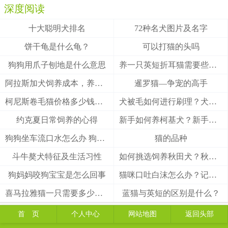
深度阅读
十大聪明犬排名
72种名犬图片及名字
饼干龟是什么龟？
可以打猫的头吗
狗狗用爪子刨地是什么意思
养一只英短折耳猫需要些什么
阿拉斯加犬饲养成本，养阿拉斯加犬一个月要多少钱？
暹罗猫—争宠的高手
柯尼斯卷毛猫价格多少钱？柯尼斯卷毛猫的介绍
犬被毛如何进行刷理？犬被毛刷理方法！
约克夏日常饲养的心得
新手如何养柯基犬？新手养柯基的四大要点
狗狗坐车流口水怎么办 狗狗晕车会流口水
猫的品种
斗牛獒犬特征及生活习性
如何挑选饲养秋田犬？秋田犬有什么优缺点
狗妈妈咬狗宝宝是怎么回事
猫咪口吐白沫怎么办？记住这3招能救猫一命
喜马拉雅猫一只需要多少钱？
蓝猫与英短的区别是什么？
首 页
个人中心
网站地图
返回头部