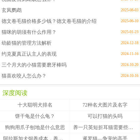
玄凤鹦鹉
2025-08-03
德文卷毛猫价格多少钱？德文卷毛猫的介绍
2025-06-10
猫咪的胡须有什么作用？
2025-01-23
幼龄猫的管理方法解析
2024-12-18
约克夏真正认主人的表现
2024-11-16
三个月大的小猫需要磨牙棒吗
2024-10-20
猫喜欢咬人怎么办？
2024-10-16
深度阅读
十大聪明犬排名
72种名犬图片及名字
饼干龟是什么龟？
可以打猫的头吗
狗狗用爪子刨地是什么意思
养一只英短折耳猫需要些什么
阿拉斯加犬饲养成本，养阿拉斯加犬一个月要多少钱？
暹罗猫—争宠的高手