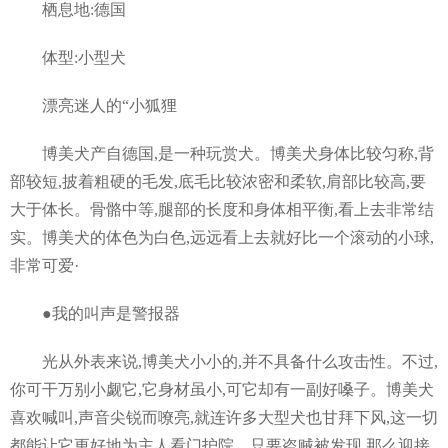
栖息地:德国
体型:小型犬
漂亮迷人的“小狐狸
博美犬产自德国,是一种玩赏犬。博美犬身体比较匀称,背
部较短,披着粗硬的毛发,底毛比较浓密和柔软,肩部比较高,要
大于体长。骨骼中等,腿部的长度和身体相平衡,看上去非常结
实。博美犬的体色为白色,远远看上去就好比一个滚动的小球,
非常可爱·
●我的叫声是警报器
光从外表来说,博美犬小小的,并不具备什么攻击性。不过,
你可干万别小觑它,它身材虽小,可它却有一副好嗓子。博美犬
喜欢喊叫,声音尖锐而嘹亮,就连许多大型犬也甘拜下风,这一切
都能让它更好地为主人看门护院。只要盗贼被发现,那么迎接