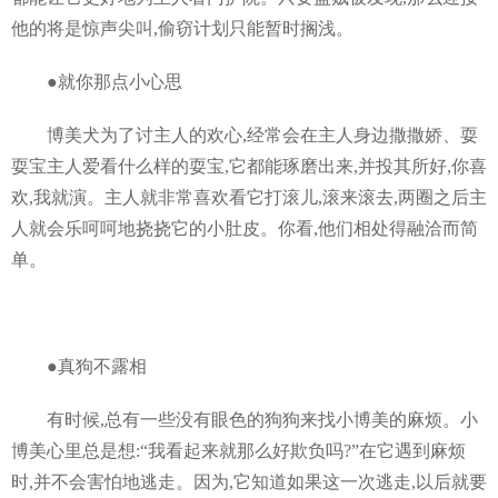
他的将是惊声尖叫,偷窃计划只能暂时搁浅。
●就你那点小心思
博美犬为了讨主人的欢心,经常会在主人身边撒撒娇、耍
耍宝主人爱看什么样的耍宝,它都能琢磨出来,并投其所好,你喜
欢,我就演。主人就非常喜欢看它打滚儿,滚来滚去,两圈之后主
人就会乐呵呵地挠挠它的小肚皮。你看,他们相处得融洽而简
单。
●真狗不露相
有时候,总有一些没有眼色的狗狗来找小博美的麻烦。小
博美心里总是想:“我看起来就那么好欺负吗?”在它遇到麻烦
时,并不会害怕地逃走。因为,它知道如果这一次逃走,以后就要