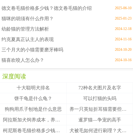
德文卷毛猫价格多少钱？德文卷毛猫的介绍
2025-06-10
猫咪的胡须有什么作用？
2025-01-23
幼龄猫的管理方法解析
2024-12-18
约克夏真正认主人的表现
2024-11-16
三个月大的小猫需要磨牙棒吗
2024-10-20
猫喜欢咬人怎么办？
2024-10-16
深度阅读
十大聪明犬排名
72种名犬图片及名字
饼干龟是什么龟？
可以打猫的头吗
狗狗用爪子刨地是什么意思
养一只英短折耳猫需要些什么
阿拉斯加犬饲养成本，养阿拉斯加犬一个月要多少钱？
暹罗猫—争宠的高手
柯尼斯卷毛猫价格多少钱？柯尼斯卷毛猫的介绍
犬被毛如何进行刷理？犬被毛刷理方法！