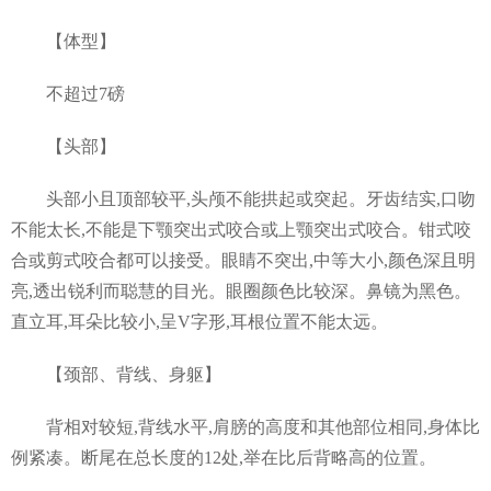
【体型】
不超过7磅
【头部】
头部小且顶部较平,头颅不能拱起或突起。牙齿结实,口吻
不能太长,不能是下颚突出式咬合或上颚突出式咬合。钳式咬
合或剪式咬合都可以接受。眼睛不突出,中等大小,颜色深且明
亮,透出锐利而聪慧的目光。眼圈颜色比较深。鼻镜为黑色。
直立耳,耳朵比较小,呈V字形,耳根位置不能太远。
【颈部、背线、身躯】
背相对较短,背线水平,肩膀的高度和其他部位相同,身体比
例紧凑。断尾在总长度的12处,举在比后背略高的位置。