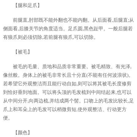
【腿和足爪】
前腿直,肘部既不能外翻也不能内翻。从后面看,后腿直;从
侧面看,后膝关节的角度适当。足爪圆,黑色趾甲。一般后腿若
有狼爪则必须切除,若前腿有狼爪,可以切除。
【被毛】
被毛的毛量、质地和品质非常重要。被毛精致、有光泽,
像丝般。身体上的被毛非常长且十分直(不能有任何波浪状)。
若希望它外观整洁而且能行动自如,则可以将其被毛长度修剪
到恰好垂到地面。可以将头顶的毛发梳到中间结起来,也可以
从中间分开,向两边梳,并结成两个髻。口吻上的毛发比较长,足
爪上和耳朵上的毛发可以稍微剪短,使外观整洁、行动更方
便。
【颜色】