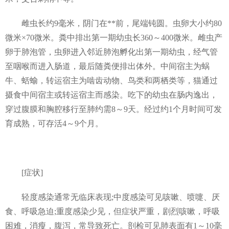
雌虫长约9毫米，阴门在**前，尾端钝圆。虫卵大小约80
微米×70微米。粪中排出第一期幼虫长360～400微米。雌虫产
卵于肺泡管，虫卵进入邻近肺泡孵化出第一期幼虫，经气管
至咽喉而进入肠道，最后随粪便排出体外。中间宿主为蜗
牛、蛞蝓，转运宿主为啮齿动物、鸟类和两栖类等，猫通过
摄食中间宿主或转运宿主而感染。吃下的幼虫在肠内逸出，
穿过腹膜和胸腔移行至肺约需8～9天。经过约1个月时间可发
育成熟，可存活4～9个月。
[症状]
轻度感染通常无临床表现;中度感染可见咳嗽、喷嚏、厌
食、呼吸急迫;重度感染少见，但症状严重，剧烈咳嗽，呼吸
困难，消瘦，腹泻，常导致死亡。剖检可见肺表面有1～10毫