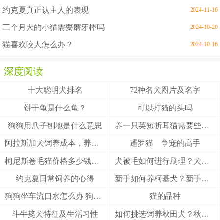
约克夏真正认主人的表现
2024-11-16
三个月大的小猫需要磨牙棒吗
2024-10-20
猫喜欢咬人怎么办？
2024-10-16
深度阅读
十大聪明犬排名
72种名犬图片及名字
饼干龟是什么龟？
可以打猫的头吗
狗狗用爪子刨地是什么意思
养一只英短折耳猫需要些什么
阿拉斯加犬饲养成本，养阿拉斯加犬一个月要多少钱？
暹罗猫—争宠的高手
柯尼斯卷毛猫价格多少钱？柯尼斯卷毛猫的介绍
犬被毛如何进行刷理？犬被毛刷理方法！
约克夏日常饲养的心得
新手如何养柯基犬？新手养柯基的四大要点
狗狗坐车流口水怎么办 狗狗晕车会流口水
猫的品种
斗牛獒犬特征及生活习性
如何挑选饲养秋田犬？秋田犬有什么优缺点